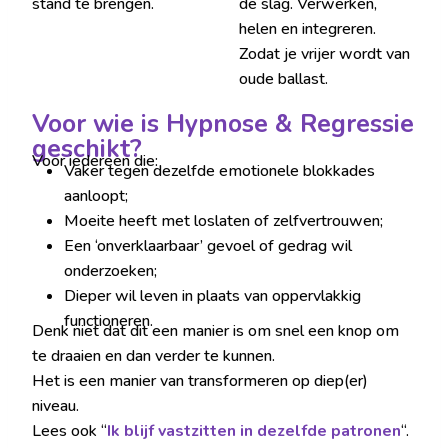
stand te brengen.
de slag. Verwerken,
helen en integreren.
Zodat je vrijer wordt van
oude ballast.
Voor wie is Hypnose & Regressie
geschikt?
Voor iedereen die:
Vaker tegen dezelfde emotionele blokkades
aanloopt;
Moeite heeft met loslaten of zelfvertrouwen;
Een ‘onverklaarbaar’ gevoel of gedrag wil
onderzoeken;
Dieper wil leven in plaats van oppervlakkig
functioneren.
Denk niet dat dit een manier is om snel een knop om
te draaien en dan verder te kunnen.
Het is een manier van transformeren op diep(er)
niveau.
Lees ook “
Ik blijf vastzitten in dezelfde patronen
“.