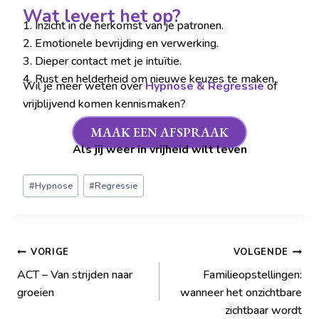
Wat levert het op?
1. Inzicht in de herkomst van je patronen.
2. Emotionele bevrijding en verwerking.
3. Dieper contact met je intuïtie.
4. Rust en helderheid om nieuwe keuzes te maken.
Wil je meer weten over
Hypnose & Regressie
of
vrijblijvend komen kennismaken?
MAAK EEN AFSPRAAK
Als jij weer in vrijheid wilt leven
#
Hypnose
#
Regressie
VORIGE
VOLGENDE
ACT – Van strijden naar
Familieopstellingen:
groeien
wanneer het onzichtbare
zichtbaar wordt