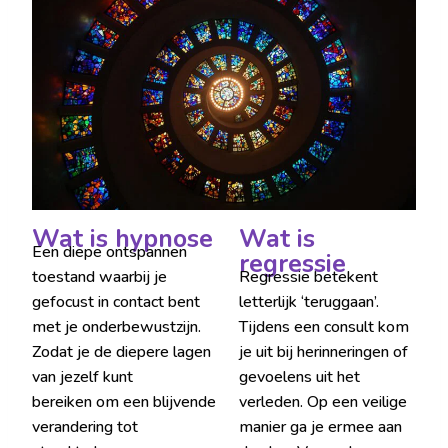
Wat is hypnose
Wat is
Een diepe ontspannen
regressie
toestand waarbij je
Regressie betekent
gefocust in contact bent
letterlijk ‘teruggaan’.
met je onderbewustzijn.
Tijdens een consult kom
Zodat je de diepere lagen
je uit bij herinneringen of
van jezelf kunt
gevoelens uit het
bereiken om een blijvende
verleden. Op een veilige
verandering tot
manier ga je ermee aan