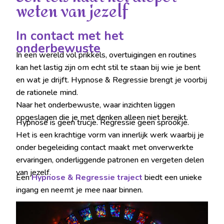
weten van jezelf
In contact met het
onderbewuste
In een wereld vol prikkels, overtuigingen en routines
kan het lastig zijn om echt stil te staan bij wie je bent
en wat je drijft. Hypnose & Regressie brengt je voorbij
de rationele mind.
Naar het onderbewuste, waar inzichten liggen
opgeslagen die je met denken alleen niet bereikt.
Hypnose is geen trucje. Regressie geen sprookje.
Het is een krachtige vorm van innerlijk werk waarbij je
onder begeleiding contact maakt met onverwerkte
ervaringen, onderliggende patronen en vergeten delen
van jezelf.
Een
Hypnose & Regressie traject
biedt een unieke
ingang en neemt je mee naar binnen.