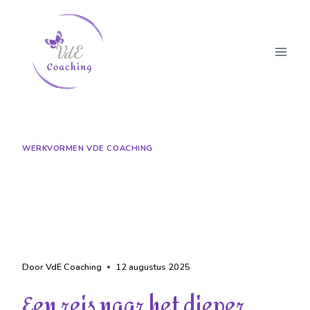
WERKVORMEN VDE COACHING
Hypnose & Regressie: een
reis naar het dieper weten
van jezelf
Door
VdE Coaching
12 augustus 2025
Een reis naar het dieper