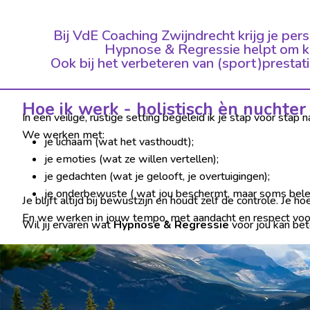
Bij VdE Coaching Zwijndrecht krijg je per
Hypnose & Regressie helpt om kr
Ook bij het verbeteren van (sport)prestat
Hoe ik werk - holistisch èn nuchter
In een veilige, rustige setting begeleid ik je stap voor stap 
We werken met:
je lichaam (wat het vasthoudt);
je emoties (wat ze willen vertellen);
je gedachten (wat je gelooft, je overtuigingen);
je onderbewuste ( wat jou beschermt, maar soms bel
Je blijft altijd bij bewustzijn en houdt zelf de controle. Je h
En we werken in jouw tempo, met aandacht en respect voor j
Wil jij ervaren wat
Hypnose & Regressie
voor jou kan bet