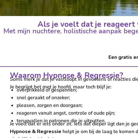
Als je voelt dat je reageert 
Met mijn nuchtere, holistische aanpak begel
Een gratis e
Waarom Hypnose & Regressie?
Soms merk je dat je vastloopt in gevoelens of reacties die
Je begrijpt het met je hoofd, maar toch blijf je:
overprikkeld of gespannen;
snel geraakt of onzeker;
pleasen, zorgen en doorgaan;
reageren vanuit angst, controle of oude pijn;
terugvallen in patronen die je uitputten.
Je voelt dat er iets onder zit. Iets dat dieper ligt dan je 
Hypnose & Regressie
helpt je om bij de laag te komen d