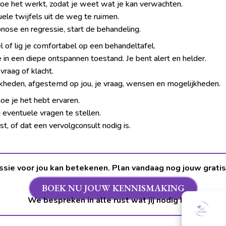
 hoe het werkt, zodat je weet wat je kan verwachten.
e twijfels uit de weg te ruimen.
ypnose en regressie, start de behandeling.
l of lig je comfortabel op een behandeltafel.
 in een diepe ontspannen toestand. Je bent alert en helder.
raag of klacht.
jkheden, afgestemd op jou, je vraag, wensen en mogelijkheden.
oe je het hebt ervaren.
n eventuele vragen te stellen.
t, of dat een vervolgconsult nodig is.
sie voor jou kan betekenen.
Plan vandaag nog jouw gratis 
BOEK NU JOUW KENNISMAKING
We bespreken in alle rust wat jij nodig hebt