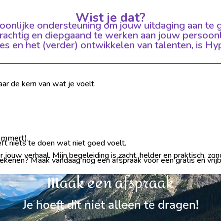
Wist je dat?
soonlijke ondersteuning om jouw uitdaging aan te g
achtig en diepgaand te werken aan jouw persoonli
ies en het (verder) ontwikkelen van talenten, is H
naar de kern van wat je voelt.
emmert).
oeft niets te doen wat niet goed voelt.
ouw verhaal. Mijn begeleiding is zacht, helder en praktisch, zon
ekenen? Maak vandaag nog een afspraak voor een gratis en vrijb
Maak een afspraak
Je hoeft dit niet alleen te dragen!