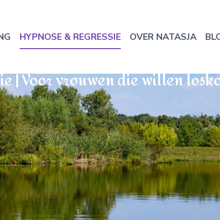
NG
HYPNOSE & REGRESSIE
OVER NATASJA
BL
e | Voor vrouwen die willen los