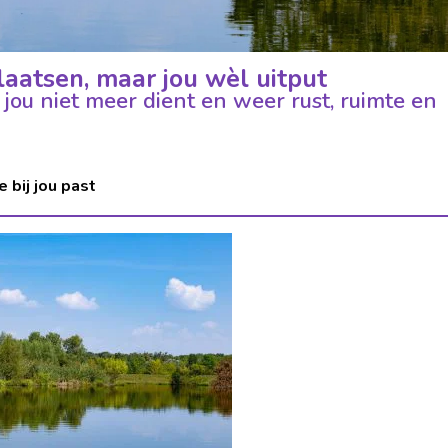
 plaatsen, maar jou wèl uitput
 jou niet meer dient en weer rust, ruimte en
 bij jou past