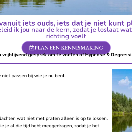
vanuit iets ouds, iets dat je niet kunt
eid ik jou naar de kern, zodat je loslaat wat
richting voelt
PLAN EEN KENNISMAKING
n vrijblijvend gesprek om te voelen of Hypnose & Regressie
 niet passen bij wie je nu bent.
gedachten wat niet met praten alleen is op te lossen.
ie je al die tijd hebt meegedragen, zodat je het