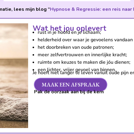
atie, lees mijn blog “
Hypnose & Regressie: een reis naar 
Wat het jou oplevert
rust in je hoofd en je lichaam;
helderheid over waar je gevoelens vandaan
het doorbreken van oude patronen;
meer zelfvertrouwen en innerlijke kracht;
ruimte om keuzes te maken die jóu dienen;
een lichter, vrijer gevoel van binnen.
Je hoeft niet langer te leven vanuit oude pijn
MAAK EEN AFSPRAAK
Pak de oorzaak aan bij de kern