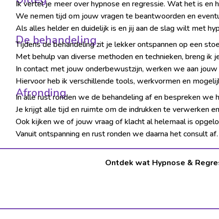
Ik vertel je meer over hypnose en regressie. Wat het is en
We nemen tijd om jouw vragen te beantwoorden en eventuel
Als alles helder en duidelijk is en jij aan de slag wilt met h
De behandeling
Tijdens de behandeling zit je lekker ontspannen op een stoe
Met behulp van diverse methoden en technieken, breng ik je
In contact met jouw onderbewustzijn, werken we aan jouw v
Hiervoor heb ik verschillende tools, werkvormen en mogeli
Afronding
In alle rust ronden we de behandeling af en bespreken we h
Je krijgt alle tijd en ruimte om de indrukken te verwerken e
Ook kijken we of jouw vraag of klacht al helemaal is opgelos
Vanuit ontspanning en rust ronden we daarna het consult af.
Ontdek wat Hypnose & Regres