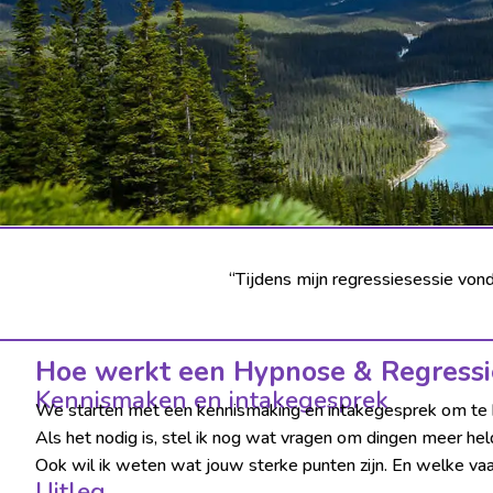
“Tijdens mijn regressiesessie vond
Hoe werkt een Hypnose & Regressi
Kennismaken en intakegesprek
We starten met een kennismaking en intakegesprek om te bes
Als het nodig is, stel ik nog wat vragen om dingen meer held
Ook wil ik weten wat jouw sterke punten zijn. En welke vaa
Uitleg