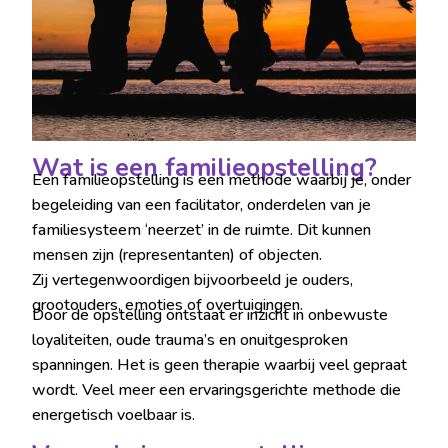
Wat is een familieopstelling?
Een familieopstelling is een methode waarbij je, onder
begeleiding van een facilitator, onderdelen van je
familiesysteem ‘neerzet’ in de ruimte. Dit kunnen
mensen zijn (representanten) of objecten.
Zij vertegenwoordigen bijvoorbeeld je ouders,
grootouders, emoties of overtuigingen.
Door de opstelling ontstaat er inzicht in onbewuste
loyaliteiten, oude trauma’s en onuitgesproken
spanningen. Het is geen therapie waarbij veel gepraat
wordt. Veel meer een ervaringsgerichte methode die
energetisch voelbaar is.