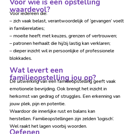
Voor wie is een opstelling
waardevol?
Voor iedereen die:
– zich vaak belast, verantwoordelijk of ‘gevangen’ voelt
in familierelaties;
– moeite heeft met keuzes, grenzen of vertrouwen;
– patronen herhaalt die hij/zij lastig kan verklaren;
– dieper inzicht wil in persoonlijke of professionele
blokkades.
Wat levert een
familieopstelling jou op?
De uitwerking van een familieopstelling geeft vaak
emotionele bevrijding. Ook brengt het inzicht in
herkomst van gedrag of struggles. Een erkenning van
jouw plek, pijn en potentie.
Waardoor de innerlijke rust en balans kan
herstellen. Familieopstellingen zijn zelden ‘logisch’.
Wel raakt het lagen voorbij woorden.
Oefenen