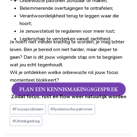
Onbewuste patronen zichtbaar te maken;
Belemmerende overtuigingen te ontrafelen;
Verantwoordelijkheid terug te leggen waar die
hoort;
Je zenuwstelsel te reguleren voor meer rust;
Leiderschap te versterken vanuit zachtheid.
Je hoeft niet minder krachtig te worden; je mag lichter
leven. Ben je bereid om niet harder, maar dieper te
gaan? Dan is dit jouw volgende stap om te begrijpen
wat jou echt tegenhoudt.
Wil je ontdekken welke onbewuste rol jouw focus
momenteel blokkeert?
PLAN EEN KENNISMAKINGSGESPREK
Zodat focus, rust en flow weer natuurlijk worden
#
Focusprobleem
#
Systemische patronen
#
Uitstelgedrag