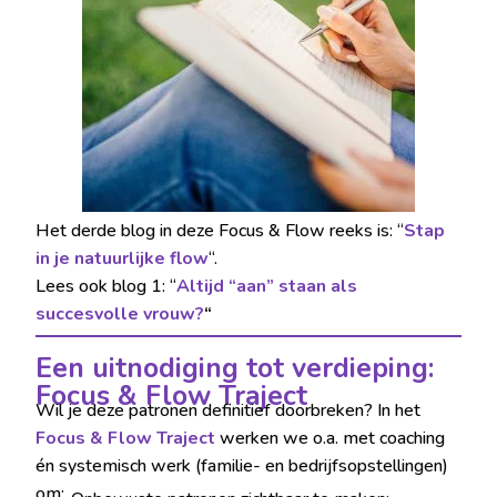
Het derde blog in deze Focus & Flow reeks is: “
Stap
in je natuurlijke flow
“.
Lees ook blog 1: “
Altijd “aan” staan als
succesvolle vrouw?
“
Een uitnodiging tot verdieping:
Focus & Flow Traject
Wil je deze patronen definitief doorbreken? In het
Focus & Flow Traject
werken we o.a. met coaching
én systemisch werk (familie- en bedrijfsopstellingen)
om: