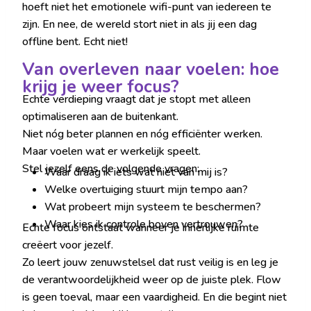
hoeft niet het emotionele wifi-punt van iedereen te
zijn. En nee, de wereld stort niet in als jij een dag
offline bent. Echt niet!
Van overleven naar voelen: hoe
krijg je weer focus?
Echte verdieping vraagt dat je stopt met alleen
optimaliseren aan de buitenkant.
Niet nóg beter plannen en nóg efficiënter werken.
Maar voelen wat er werkelijk speelt.
Stel jezelf eens de volgende vragen:
Waar draag ik iets wat niet van mij is?
Welke overtuiging stuurt mijn tempo aan?
Wat probeert mijn systeem te beschermen?
Waar kies ik controle boven vertrouwen?
Echte focus ontstaat wanneer je innerlijke ruimte
creëert voor jezelf.
Zo leert jouw zenuwstelsel dat rust veilig is en leg je
de verantwoordelijkheid weer op de juiste plek. Flow
is geen toeval, maar een vaardigheid. En die begint niet