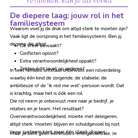
verdienen, kan je als volwassene
De diepere laag; jouw rol in het
familiesysteem
Waarom voel jij de druk om altijd sterk te moeten zijn?
Vaak ligt de oorsprong in het familiesysteem. Ben jij
degene die altijd:
De sfeer bewaakt?
Conflicten oplost?
Extra verantwoordelijkheid oppakt?
Zelden écht leunt op anderen?
In veel families ontstaat onbewust een rolverdeling
waarbij één kind de zorgende, de stabiele, de
ambitieuze of de “ik red me wel”-persoon wordt. Dat
is krachtig, maar het is óók een rol.
Die rol neem je onbewust mee naar je bedrijf, je
relaties en je team. Het resultaat?
Oververantwoordelijkheid, moeite met delegeren,
altijd sterk ‘moeten’ blijven en schuldgevoel bij rust.
Jouw systeem kent maar één stand:
dragen
.
Maar je bent geen eenvrouws-energiecentrale. Je