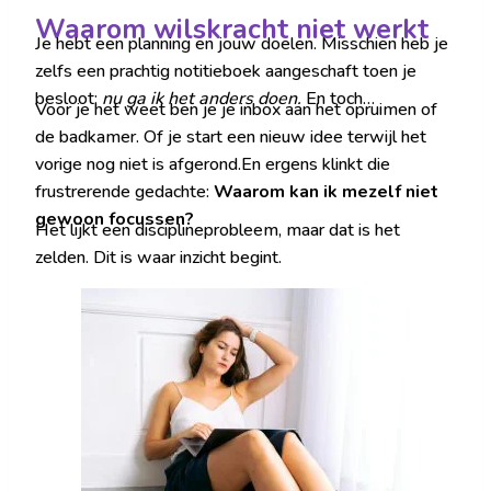
Waarom wilskracht niet werkt
Je hebt een planning en jouw doelen. Misschien heb je
zelfs een prachtig notitieboek aangeschaft toen je
besloot:
nu ga ik het anders doen.
En toch…
Voor je het weet ben je je inbox aan het opruimen of
de badkamer. Of je start een nieuw idee terwijl het
vorige nog niet is afgerond.En ergens klinkt die
frustrerende gedachte:
Waarom kan ik mezelf niet
gewoon focussen?
Het lijkt een disciplineprobleem, maar dat is het
zelden. Dit is waar inzicht begint.