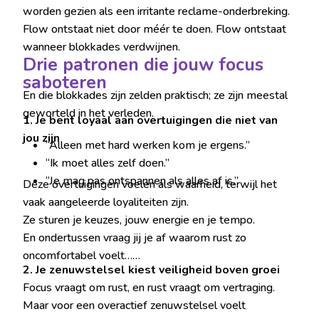
worden gezien als een irritante reclame-onderbreking.
Flow ontstaat niet door méér te doen. Flow ontstaat
wanneer blokkades verdwijnen.
Drie patronen die jouw focus
saboteren
En die blokkades zijn zelden praktisch; ze zijn meestal
geworteld in het verleden.
1. Je bent loyaal aan overtuigingen die niet van
jou zijn
“Alleen met hard werken kom je ergens.”
“Ik moet alles zelf doen.”
“Je mag pas ontspannen als alles af is.”
Deze overtuigingen voelen als waarheid, terwijl het
vaak aangeleerde loyaliteiten zijn.
Ze sturen je keuzes, jouw energie en je tempo.
En ondertussen vraag jij je af waarom rust zo
oncomfortabel voelt……
2. Je zenuwstelsel kiest veiligheid boven groei
Focus vraagt om rust, en rust vraagt om vertraging.
Maar voor een overactief zenuwstelsel voelt