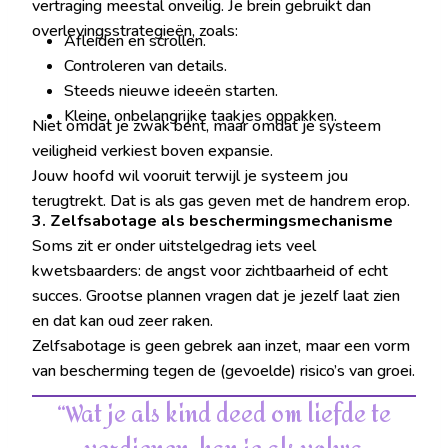
vertraging meestal onveilig. Je brein gebruikt dan
overlevingsstrategieën, zoals:
Afleiden en scrollen.
Controleren van details.
Steeds nieuwe ideeën starten.
Kleine, onbelangrijke taakjes oppakken.
Niet omdat je zwak bent, maar omdat je systeem
veiligheid verkiest boven expansie.
Jouw hoofd wil vooruit terwijl je systeem jou
terugtrekt. Dat is als gas geven met de handrem erop.
3. Zelfsabotage als beschermingsmechanisme
Soms zit er onder uitstelgedrag iets veel
kwetsbaarders: de angst voor zichtbaarheid of echt
succes. Grootse plannen vragen dat je jezelf laat zien
en dat kan oud zeer raken.
Zelfsabotage is geen gebrek aan inzet, maar een vorm
van bescherming tegen de (gevoelde) risico’s van groei.
“Wat je als kind deed om liefde te