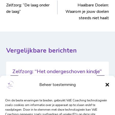
Zelfzorg: “De laag onder
Haalbare Doelen:
de laag”
Waarom je jouw doelen
steeds niet haalt
Vergelijkbare berichten
Zelfzorg: “Het ondergeschoven kindje”
Door
VdE Coaching
5 december 2025
Beheer toestemming
Om de beste ervaringen te bieden, gebruikt VdE Coaching technologieën
zoals cookies om informatie over je apparaat op te slaan en/of te
raadplegen. Door in te stemmen met deze technologieën kan VdE
Coaching gegevens zoals surfgedrag of unieke ID's op deze site