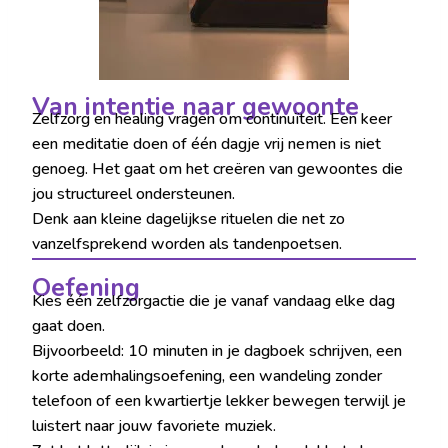
Van intentie naar gewoonte
Zelfzorg en healing vragen om continuïteit. Een keer
een meditatie doen of één dagje vrij nemen is niet
genoeg. Het gaat om het creëren van gewoontes die
jou structureel ondersteunen.
Denk aan kleine dagelijkse rituelen die net zo
vanzelfsprekend worden als tandenpoetsen.
Oefening
Kies één zelfzorgactie die je vanaf vandaag elke dag
gaat doen.
Bijvoorbeeld: 10 minuten in je dagboek schrijven, een
korte ademhalingsoefening, een wandeling zonder
telefoon of een kwartiertje lekker bewegen terwijl je
luistert naar jouw favoriete muziek.