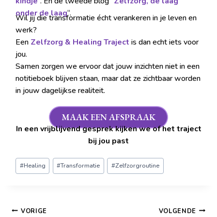
kindje
“. En de tweede blog “
Zelfzorg, de laag
onder de laag
“.
Wil jij die transformatie écht verankeren in je leven en
werk?
Een
Zelfzorg & Healing Traject
is dan echt iets voor
jou.
Samen zorgen we ervoor dat jouw inzichten niet in een
notitieboek blijven staan, maar dat ze zichtbaar worden
in jouw dagelijkse realiteit.
MAAK EEN AFSPRAAK
In een vrijblijvend gesprek kijken we of het traject
bij jou past
#
Healing
#
Transformatie
#
Zelfzorgroutine
VORIGE
VOLGENDE