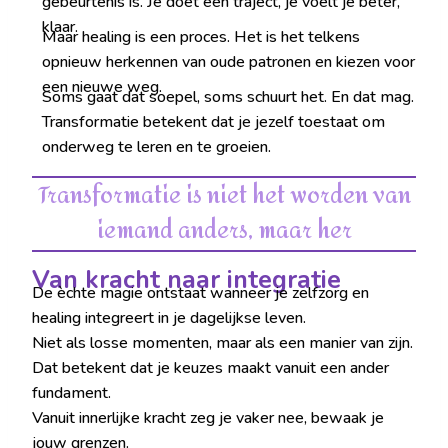
gebeurtenis is. Je doet een traject, je voelt je beter,
klaar.
Maar healing is een proces. Het is het telkens
opnieuw herkennen van oude patronen en kiezen voor
een nieuwe weg.
Soms gaat dat soepel, soms schuurt het. En dat mag.
Transformatie betekent dat je jezelf toestaat om
onderweg te leren en te groeien.
Transformatie is niet het worden van
iemand anders, maar her-inne
Van kracht naar integratie
De èchte magie ontstaat wanneer je zelfzorg en
healing integreert in je dagelijkse leven.
Niet als losse momenten, maar als een manier van zijn.
Dat betekent dat je keuzes maakt vanuit een ander
fundament.
Vanuit innerlijke kracht zeg je vaker nee, bewaak je
jouw grenzen.