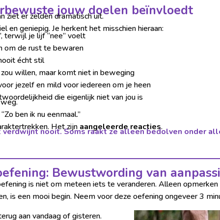
rbewuste jouw doelen beïnvloedt
an ziet er zelden dramatisch uit.
iel en geniepig. Je herkent het misschien hieraan:
, terwijl je lijf “nee” voelt
 in om de rust te bewaren
ooit écht stil
 zou willen, maar komt niet in beweging
voor jezelf en mild voor iedereen om je heen
woordelijkheid die eigenlijk niet van jou is
 weg.
f “Zo ben ik nu eenmaal.”
araktertrekken. Het zijn
aangeleerde reacties
.
ht verdwijnt nooit. Soms raakt ze alleen bedolven onder al
oefening: Bewustwording van aanpass
efening is niet om meteen iets te veranderen. Alleen opmerken 
en, is een mooi begin. Neem voor deze oefening ongeveer 3 min
terug aan vandaag of gisteren.