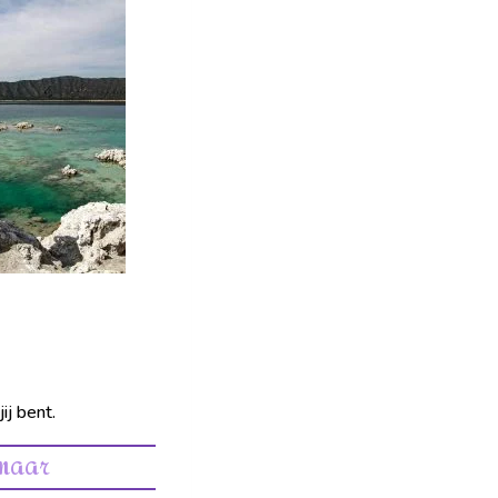
ij bent.
 als langz