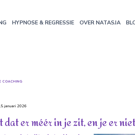
NG
HYPNOSE & REGRESSIE
OVER NATASJA
BL
E COACHING
r: Herkenning & Bewustwording
15 januari 2026
t dat er méér in je zit, en je er nie