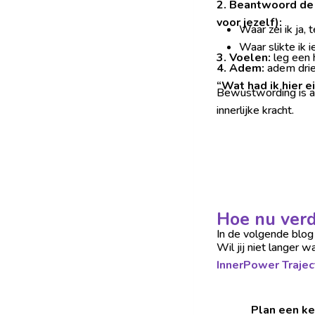
2.
Beantwoord de v
voor jezelf):
Waar zei ik ja, 
Waar slikte ik 
3. Voelen:
leg een 
4. Adem:
adem drie 
“Wat had ik hier e
Bewustwording is alt
innerlijke kracht.
Hoe nu ver
In de volgende blog
Wil jij niet langer 
InnerPower Trajec
Plan een ke