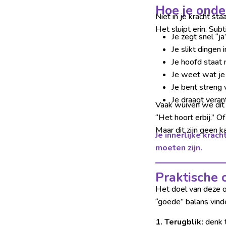
Hoe je onde
Niet in je kracht sta
Het sluipt erin. Subt
Je zegt snel “ja”
Je slikt dingen
Je hoofd staat n
Je weet wat je
Je bent streng 
Je draagt verant
Vaak wuiven we dit
“Het hoort erbij.” O
Maar dit zijn geen k
Je innerlijke krac
moeten zijn.
Praktische 
Het doel van deze o
“goede” balans vind
1. Terugblik:
denk 