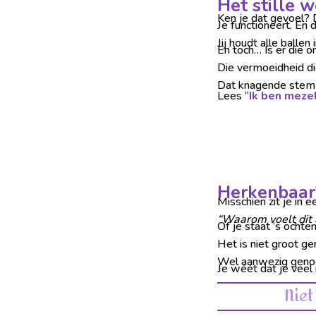
Het stille w
Ken je dat gevoel? D
Je functioneert. En
Jij houdt alle ballen 
En toch… Is er die on
Die vermoeidheid di
Dat knagende stemmet
Lees “
Ik ben mezel
Herkenbaar
Misschien zit je in e
“Waarom voelt dit a
Of je staat ’s ochte
Het is niet groot g
Wel aanwezig genoeg 
Je wéét dat je veel i
Niet in j