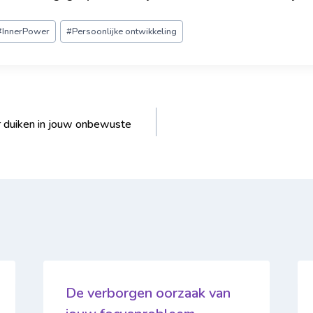
#
InnerPower
#
Persoonlijke ontwikkeling
r duiken in jouw onbewuste
De verborgen oorzaak van