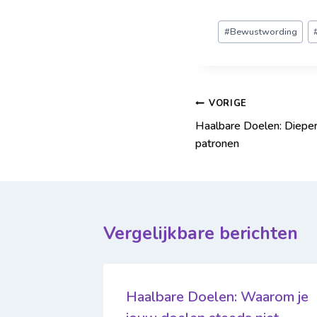
#
Bewustwording
VORIGE
Haalbare Doelen: Diepe
patronen
Vergelijkbare berichten
rs
Haalbare Doelen: Waarom je