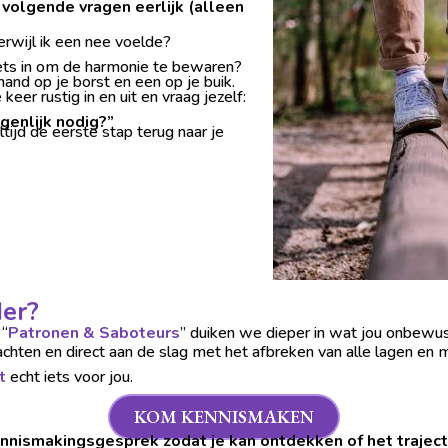
olgende vragen eerlijk (alleen
terwijl ik een nee voelde?
iets in om de harmonie te bewaren?
hand op je borst en een op je buik.
keer rustig in en uit en vraag jezelf:
igenlijk nodig?”
ijd de eerste stap terug naar je
der?
 “
Patronen & Saboteurs
” duiken we dieper in wat jou onbewu
wachten en direct aan de slag met het afbreken van alle lagen en
t
echt iets voor jou.
KOM KENNISMAKEN
nnismakingsgesprek zodat je kan ontdekken of het traject b