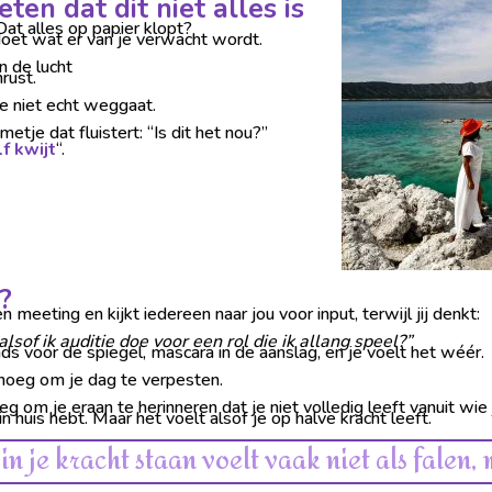
eten dat dit niet alles is
at alles op papier klopt?
 doet wat er van je verwacht wordt.
in de lucht
rust.
e niet echt weggaat.
je dat fluistert: “Is dit het nou?”
f kwijt
“.
?
en meeting en kijkt iedereen naar jou voor input, terwijl jij denkt:
lsof ik auditie doe voor een rol die ik allang speel?”
nds voor de spiegel, mascara in de aanslag, en je voelt het wéér.
enoeg om je dag te verpesten.
om je eraan te herinneren dat je niet volledig leeft vanuit wie j
n huis hebt. Maar het voelt alsof je op halve kracht leeft.
e kracht staan voelt vaak niet als falen, maar