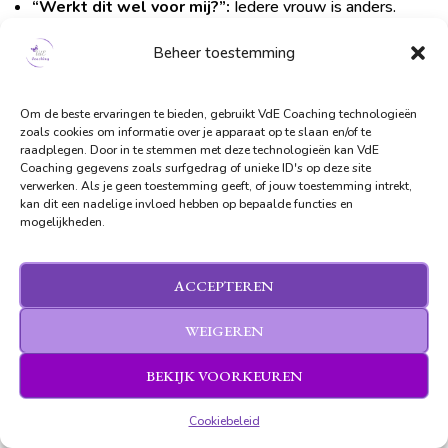
“Werkt dit wel voor mij?”:
Iedere vrouw is anders.
Daarom is het traject persoonlijk afgestemd op jouw
Beheer toestemming
situatie, doelen en tempo.
Geen standaardtraject. Wèl begeleiding die past bij jouw
leven.
Om de beste ervaringen te bieden, gebruikt VdE Coaching technologieën
“Ik heb al van alles geprobeerd, waarom zou dit
zoals cookies om informatie over je apparaat op te slaan en/of te
raadplegen. Door in te stemmen met deze technologieën kan VdE
anders zijn?”
Veel methodes richten zich op
Coaching gegevens zoals surfgedrag of unieke ID's op deze site
symptoombestrijding.
verwerken. Als je geen toestemming geeft, of jouw toestemming intrekt,
kan dit een nadelige invloed hebben op bepaalde functies en
Wij kijken samen naar de oorzaak van jouw stress en dat
mogelijkheden.
pakken we aan met bewezen technieken én persoonlijke
begeleiding, zodat je blijvende verandering ervaart.
“Is dit niet te ‘zweverig’ allemaal?”:
Het traject is
ACCEPTEREN
down-to-earth en praktisch. We combineren
WEIGEREN
wetenschappelijk onderbouwde technieken met waar
nodig een vleugje mindfulness of reflectie, altijd afgestemd
BEKIJK VOORKEUREN
op wat bij jou past.
“Wat als ik het niet volhoud?”
Je staat er niet alleen
Cookiebeleid
voor. Je krijgt begeleiding, motivatie en praktische tools om