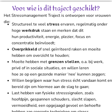
Voor wie is dit traject geschikt?
Het Stressmanagement Traject is ontworpen voor vrouwen
die:
Structureel te veel
stress
ervaren, regelmatig onder
hoge
werkdruk
staan en merken dat dit
hun productiviteit, energie, plezier, focus en
concentratie beïnvloedt;
Overprikkeld
of snel geïrriteerd raken en moeite
hebben om overzicht te houden;
Moeite hebben met
grenzen stellen
, o.a. bij werk,
privé of in sociale situaties, en willen leren
hoe ze op een gezonde manier ‘nee’ kunnen zeggen;
Willen begrijpen waar hun stress écht vandaan komt en
bereid zijn om hiermee aan de slag te gaan;
Last hebben van fysieke stresssignalen, zoals
hoofdpijn, gespannen schouders, slecht slapen,
vermoeidheid, een opgejaagd gevoel en behoefte
hebben aan concrete technieken om stress