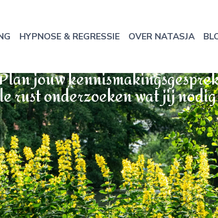
NG
HYPNOSE & REGRESSIE
OVER NATASJA
BL
Plan jouw kennismakingsgespre
lle rust onderzoeken wat jij nodig