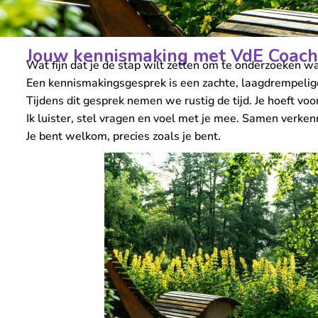
Jouw kennismaking met VdE Coach
Wat fijn dat je de stap wilt zetten om te onderzoeken wat
Een kennismakingsgesprek is een zachte, laagdrempelige m
Tijdens dit gesprek nemen we rustig de tijd. Je hoeft voor
Ik luister, stel vragen en voel met je mee. Samen verke
Je bent welkom, precies zoals je bent.