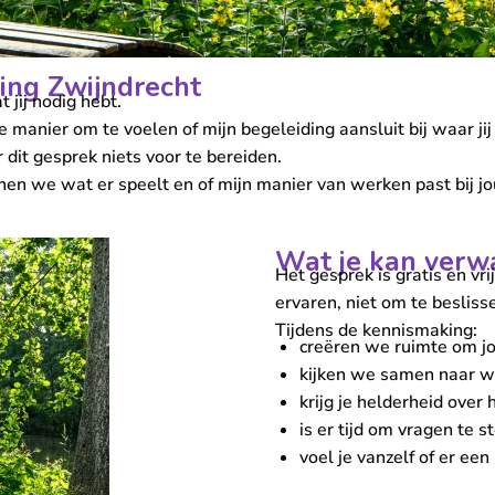
ing Zwijndrecht
 jij nodig hebt.
anier om te voelen of mijn begeleiding aansluit bij waar jij 
 dit gesprek niets voor te bereiden.
nnen we wat er speelt en of mijn manier van werken past bij j
Wat je kan verw
Het gesprek is gratis en vr
ervaren, niet om te besliss
Tijdens de kennismaking:
creëren we ruimte om jo
kijken we samen naar wa
krijg je helderheid over 
is er tijd om vragen te st
voel je vanzelf of er een k