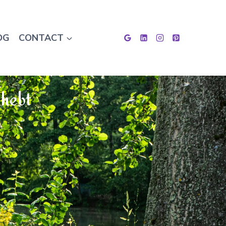
OG
CONTACT
k
 hebt