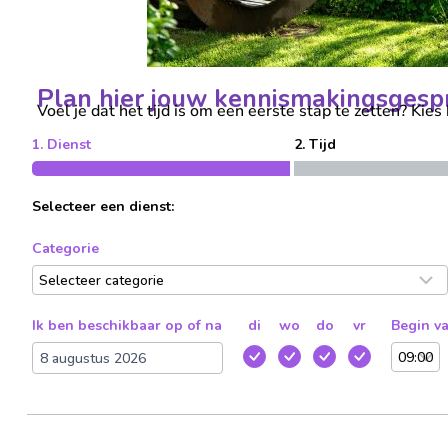
Plan hier jouw kennismakingsgesp
Voel je dat het tijd is om een eerste stap te zetten? Kie
1. Dienst
2. Tijd
Selecteer een dienst:
Categorie
Ik ben beschikbaar op of na
di
wo
do
vr
Begin v